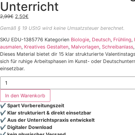
Unterricht
2,99
€
2,50
€
Gemäß § 19 UStG wird keine Umsatzsteuer berechnet.
SKU
EDU-1385776
Kategorien
Biologie
,
Deutsch
,
Frühling
,
ausmalen
,
Kreatives Gestalten
,
Malvorlagen
,
Schreibanlass
Dieses Material bietet dir 15 klar strukturierte Valentin
sich für ruhige Arbeitsphasen im Kunst- oder Deutschunterr
einsetzbar.
In den Warenkorb
✔ Spart Vorbereitungszeit
✔ Klar strukturiert & direkt einsetzbar
✔ Aus der Unterrichtspraxis entwickelt
✔ Digitaler Download
✔ kein physischer Versand